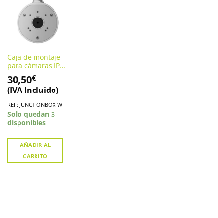
Caja de montaje
para cámaras IP
AJAX.
30,50
€
JUNCTIONBOX-W
(IVA Incluido)
REF: JUNCTIONBOX-W
Solo quedan 3
disponibles
AÑADIR AL
CARRITO