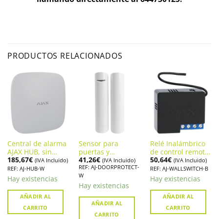
PRODUCTOS RELACIONADOS
Central de alarma
Sensor para
Relé Inalámbrico
AJAX HUB, sin
puertas y
de control remoto
185,67
€
41,26
€
50,64
€
cuotas mensuales.
ventanas Alarma
alarma AJAX
(IVA Incluido)
(IVA Incluido)
(IVA Incluido)
REF: AJ-DOORPROTECT-
(AJ-HUB-W)
Ajax DoorProtect
WALLSWITCH (AJ-
REF: AJ-HUB-W
REF: AJ-WALLSWITCH-B
W
WALLSWITCH-B)
Hay existencias
Hay existencias
Hay existencias
AÑADIR AL
AÑADIR AL
AÑADIR AL
CARRITO
CARRITO
CARRITO