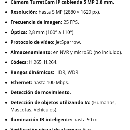
Cámara TurretCam IP cableada 5 MP 2,8 mm.
Resolución:
hasta 5 MP (2880 × 1620 px).
Frecuencia de imagen:
25 FPS.
Óptica:
2,8 mm (100° a 110°).
Protocolo de vídeo:
JetSparrow.
Almacenamiento:
en NVR y microSD (no incluido).
Códecs:
H.265, H.264.
Rangos dinámicos:
HDR, WDR.
Ethernet:
hasta 100 Mbps.
Detección de movimiento.
Detección de objetos utilizando IA:
(Humanos,
Mascotas, Vehículos).
Iluminación IR inteligente:
hasta 50 m.
Verificación visual de alarmas:
Ajax.