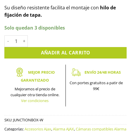
Su diseño resistente facilita el montaje con
hilo de
fijación de tapa.
Solo quedan 3 disponibles
Caja de montaje para cámaras IP AJAX. JUNCTIONBOX-W canti
AÑADIR AL CARRITO
MEJOR PRECIO
ENVÍO 24/48 HORAS
GARANTIZADO
Con portes gratuitos a patir de
99€
Mejoramos el precio de
cualquier otra tienda online.
Ver condiciones
SKU:
JUNCTIONBOX-W
Categorías:
Accesorios Ajax
,
Alarma AJAX
,
Cámaras compatibles Alarma