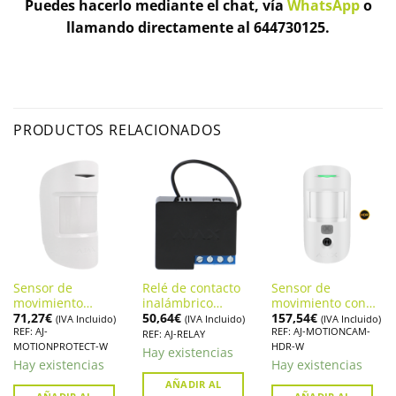
Puedes hacerlo mediante el chat, vía
WhatsApp
o
llamando directamente al 644730125.
PRODUCTOS RELACIONADOS
Sensor de
Relé de contacto
Sensor de
movimiento
inalámbrico
movimiento con
71,27
€
50,64
€
157,54
€
inalámbrico
alarma AJAX
cámara AJAX
(IVA Incluido)
(IVA Incluido)
(IVA Incluido)
REF: AJ-
REF: AJ-MOTIONCAM-
alarma AJAX
RELAY(AJ-RELAY)
MOTIONCAM HDR
REF: AJ-RELAY
MOTIONPROTECT-W
HDR-W
MOTIONPROTECT
Hay existencias
Hay existencias
Hay existencias
AÑADIR AL