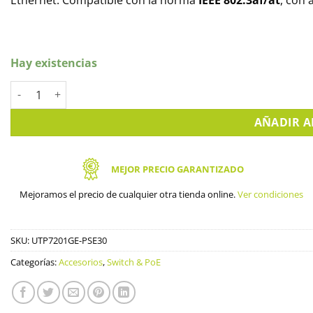
Ethernet. Compatible con la norma
IEEE 802.3af/at
, con 
Hay existencias
Inyector PoE+ 1 Puerto 802.3at 30W 54V max 10-100-1000Mbit
AÑADIR A
MEJOR PRECIO GARANTIZADO
Mejoramos el precio de cualquier otra tienda online.
Ver condiciones
SKU:
UTP7201GE-PSE30
Categorías:
Accesorios
,
Switch & PoE