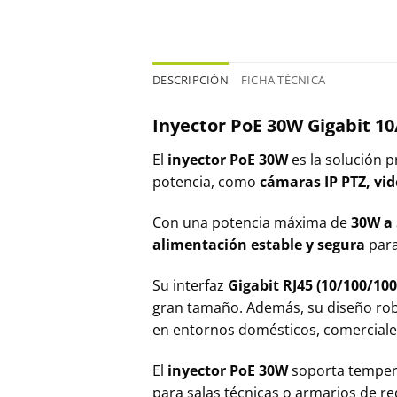
DESCRIPCIÓN
FICHA TÉCNICA
Inyector PoE 30W Gigabit 1
El
inyector PoE 30W
es la solución 
potencia, como
cámaras IP PTZ, vid
Con una potencia máxima de
30W a
alimentación estable y segura
para
Su interfaz
Gigabit RJ45 (10/100/10
gran tamaño. Además, su diseño rob
en entornos domésticos, comerciales
El
inyector PoE 30W
soporta temper
para salas técnicas o armarios de re