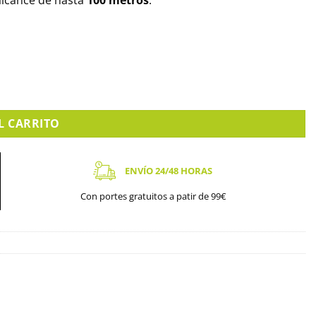
alcance de hasta
100 metros
.
. UTP7201GE-PSE30 cantidad
L CARRITO
ENVÍO 24/48 HORAS
Con portes gratuitos a patir de 99€