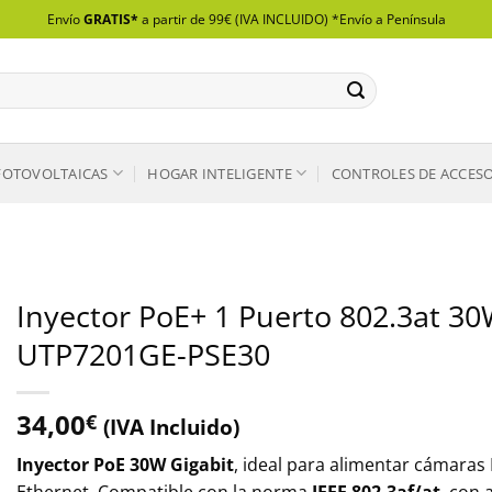
Envío
GRATIS*
a partir de 99€ (IVA INCLUIDO) *Envío a Península
FOTOVOLTAICAS
HOGAR INTELIGENTE
CONTROLES DE ACCES
Inyector PoE+ 1 Puerto 802.3at 3
UTP7201GE-PSE30
34,00
€
(IVA Incluido)
Inyector PoE 30W Gigabit
, ideal para alimentar cámaras I