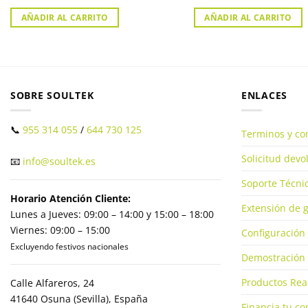
AÑADIR AL CARRITO
AÑADIR AL CARRITO
SOBRE SOULTEK
ENLACES
📞
955 314 055
/
644 730 125
Terminos y co
Solicitud dev
📧
info@soultek.es
Soporte Técnic
Horario Atención Cliente:
Extensión de g
Lunes a Jueves: 09:00 – 14:00 y 15:00 – 18:00
Viernes: 09:00 – 15:00
Configuración 
Excluyendo festivos nacionales
Demostración 
Productos Rea
Calle Alfareros, 24
41640 Osuna (Sevilla), España
Financia tu c