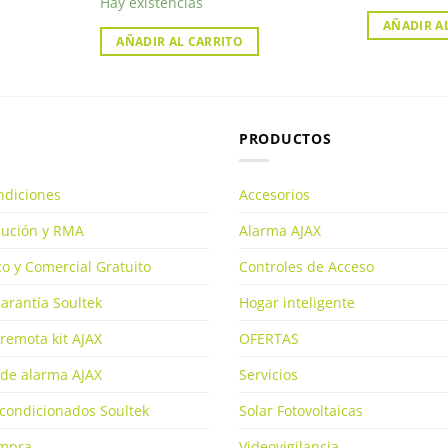
Hay existencias
AÑADIR A
AÑADIR AL CARRITO
PRODUCTOS
ndiciones
Accesorios
olución y RMA
Alarma AJAX
o y Comercial Gratuito
Controles de Acceso
arantía Soultek
Hogar inteligente
remota kit AJAX
OFERTAS
de alarma AJAX
Servicios
condicionados Soultek
Solar Fotovoltaicas
ompra
Videovigilancia