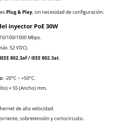
 es
Plug & Play
, sin necesidad de configuración.
 del inyector PoE 30W
e 10/100/1000 Mbps.
áx. 52 VDC).
IEEE 802.3af / IEEE 802.3at
.
o:
-20°C ~ +50°C.
lto) × 55 (Ancho) mm.
hernet de alta velocidad.
rriente, sobretensión y cortocircuito.