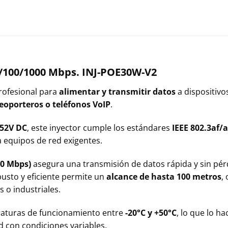
0/100/1000 Mbps. INJ-POE30W-V2
profesional para
alimentar y transmitir datos
a dispositiv
eoporteros o teléfonos VoIP
.
 52V DC
, este inyector cumple los estándares
IEEE 802.3af/a
 equipos de red exigentes.
00 Mbps)
asegura una transmisión de datos rápida y sin pérd
usto y eficiente permite un
alcance de hasta 100 metros
,
 o industriales.
aturas de funcionamiento entre
-20°C y +50°C
, lo que lo h
d con condiciones variables.