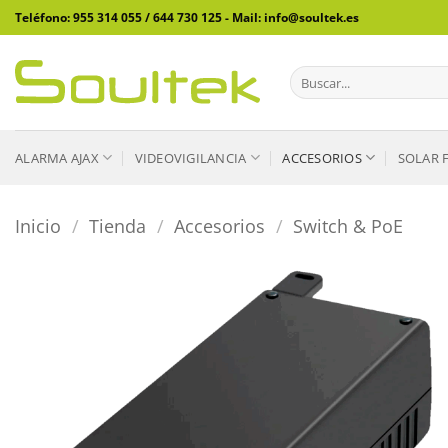
Saltar
Teléfono: 955 314 055 / 644 730 125 - Mail: info@soultek.es
al
contenido
Buscar
por:
ALARMA AJAX
VIDEOVIGILANCIA
ACCESORIOS
SOLAR 
Inicio
/
Tienda
/
Accesorios
/
Switch & PoE