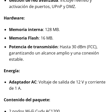
Gestión de red avanzada
: Incluye reenvío y
activación de puertos, UPnP y DMZ.
Hardware:
Memoria interna
: 128 MB.
Memoria Flash
: 16 MB.
Potencia de transmisión
: Hasta 30 dBm (FCC),
garantizando un alcance amplio y una conexión
estable.
Energía:
Adaptador AC
: Voltaje de salida de 12 V y corriente
de 1 A.
Contenido del paquete:
2 nodos Wi-Fi Cudy AC1200.