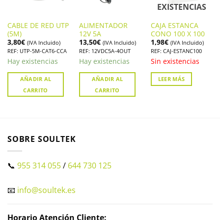
EXISTENCIAS
CABLE DE RED UTP
ALIMENTADOR
CAJA ESTANCA
(5M)
12V 5A
CONO 100 X 100
3,80
€
13,50
€
1,98
€
(IVA Incluido)
(IVA Incluido)
(IVA Incluido)
REF: UTP-5M-CAT6-CCA
REF: 12VDC5A-4OUT
REF: CAJ-ESTANC100
Hay existencias
Hay existencias
Sin existencias
AÑADIR AL
AÑADIR AL
LEER MÁS
CARRITO
CARRITO
SOBRE SOULTEK
📞
955 314 055
/
644 730 125
📧
info@soultek.es
Horario Atención Cliente: