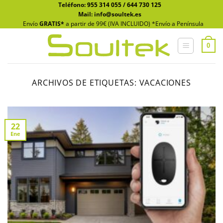
Saltar
Teléfono:
955 314 055
/
644 730 125
Mail: info@soultek.es
al
Envío
GRATIS*
a partir de 99€ (IVA INCLUIDO) *Envío a Península
contenido
0
ARCHIVOS DE ETIQUETAS:
VACACIONES
22
Ene