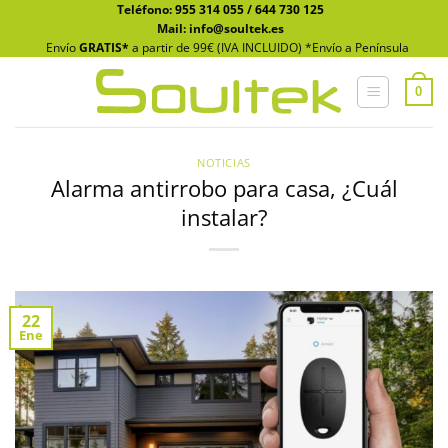
Saltar
Teléfono:
955 314 055
/
644 730 125
Mail: info@soultek.es
al
Envío
GRATIS*
a partir de 99€ (IVA INCLUIDO) *Envío a Península
contenido
0
NOTICIAS
Alarma antirrobo para casa, ¿Cuál
instalar?
22
Ene