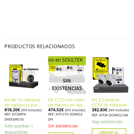
PRODUCTOS RELACIONADOS
⭐ Exclusivo en SOULTEK
SIN
EXISTENCIAS
Kit de 16 cámaras
Kit CCTV con salto
Kit 2 Cámaras
de vigilancia para
de alarma en Ajax
CCTV 2K Hikvision
818,20
€
474,52
€
382,83
€
exterior 2MPX
¡100% Compatible
(IVA Incluido)
(IVA Incluido)
(IVA Incluido)
REF: KIT2MPX-
REF: KITCCTV-DOMO2-
con AJAX!
REF: KIT2K-DOMO2-HIK
DHDOMO16
DH
Hay existencias
Solo quedan 1
Sin existencias
disponibles
AÑADIR AL