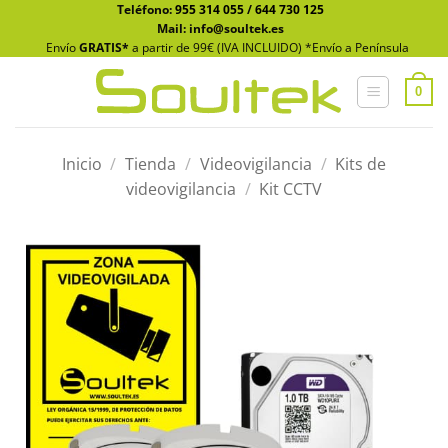
Saltar
Teléfono:
955 314 055
/
644 730 125
Mail: info@soultek.es
al
Envío
GRATIS*
a partir de 99€ (IVA INCLUIDO) *Envío a Península
contenido
0
Inicio
/
Tienda
/
Videovigilancia
/
Kits de
videovigilancia
/
Kit CCTV