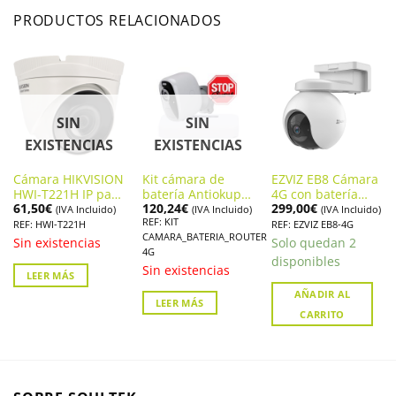
PRODUCTOS RELACIONADOS
SIN
SIN
EXISTENCIAS
EXISTENCIAS
Cámara HIKVISION
Kit cámara de
EZVIZ EB8 Cámara
HWI-T221H IP para
batería Antiokupa
4G con batería
61,50
€
120,24
€
299,00
€
profesionales
con Router 4G
ideal para vigilar
(IVA Incluido)
(IVA Incluido)
(IVA Incluido)
REF: KIT
para viviendas sin
lugares sin
REF: HWI-T221H
REF: EZVIZ EB8-4G
CAMARA_BATERIA_ROUTER
internet
internet
Sin existencias
Solo quedan 2
4G
disponibles
Sin existencias
LEER MÁS
AÑADIR AL
LEER MÁS
CARRITO