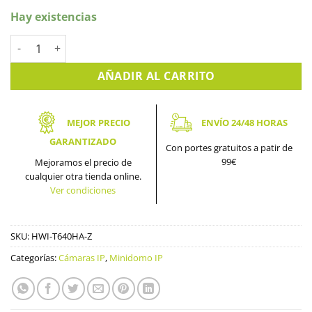
Hay existencias
Cámara IP domo Hikvision con zoom. HWI-T640HA-Z cantidad
AÑADIR AL CARRITO
MEJOR PRECIO
ENVÍO 24/48 HORAS
GARANTIZADO
Con portes gratuitos a patir de
99€
Mejoramos el precio de
cualquier otra tienda online.
Ver condiciones
SKU:
HWI-T640HA-Z
Categorías:
Cámaras IP
,
Minidomo IP