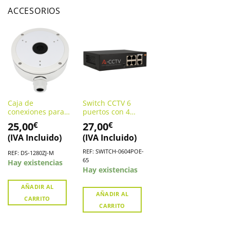
ACCESORIOS
Caja de
Switch CCTV 6
conexiones para
puertos con 4
cámaras domo
puertos PoE.
25,00
27,00
€
€
HIKVISION. DS-
SWITCH-0604POE-
(IVA Incluido)
(IVA Incluido)
1280ZJ-M
65
REF: SWITCH-0604POE-
REF: DS-1280ZJ-M
65
Hay existencias
Hay existencias
AÑADIR AL
AÑADIR AL
CARRITO
CARRITO