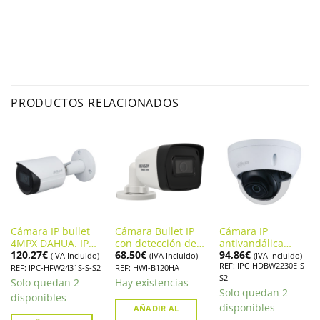
PRODUCTOS RELACIONADOS
Cámara IP bullet
Cámara Bullet IP
Cámara IP
4MPX DAHUA. IPC-
con detección de
antivandálica
120,27
€
68,50
€
94,86
€
HFW2431S-S-S2
Humanos
DAHUA IPC-
(IVA Incluido)
(IVA Incluido)
(IVA Incluido)
REF: IPC-HDBW2230E-S-
HIKVISION. HWI-
HDBW2230E-S-S2
REF: IPC-HFW2431S-S-S2
REF: HWI-B120HA
S2
B120HA
Solo quedan 2
Hay existencias
Solo quedan 2
disponibles
disponibles
AÑADIR AL