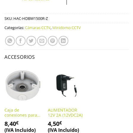
SKU:
HAC-HDBW1500R-Z
Categorías:
Cámaras CCTV
,
Minidomo CCTV
ACCESORIOS
Caja de
ALIMENTADOR
conexiones para
12V 2A (12VDC2A)
cámaras domo
8,40
4,50
€
€
DAHUA. DH-
(IVA Incluido)
(IVA Incluido)
PFA137