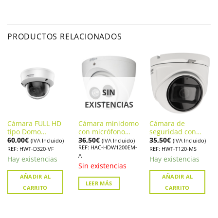
PRODUCTOS RELACIONADOS
SIN
EXISTENCIAS
Cámara FULL HD
Cámara minidomo
Cámara de
tipo Domo
con micrófono
seguridad con
60,00
€
36,50
€
35,50
€
Antivandálica
incorporado
audio. Hikvision
(IVA Incluido)
(IVA Incluido)
(IVA Incluido)
REF: HAC-HDW1200EM-
HIKVISION HWT-
Dahua. HAC-
HWT-T120-MS
REF: HWT-D320-VF
REF: HWT-T120-MS
A
D320-VF
HDW1200EM-A
Hay existencias
Hay existencias
Sin existencias
AÑADIR AL
AÑADIR AL
LEER MÁS
CARRITO
CARRITO