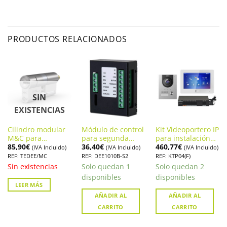
PRODUCTOS RELACIONADOS
SIN
EXISTENCIAS
Cilindro modular
Módulo de control
Kit Videoportero IP
M&C para
para segunda
para instalación
85,90
€
36,40
€
460,77
€
cerradura Tedee.
puerta en
empotrada
(IVA Incluido)
(IVA Incluido)
(IVA Incluido)
TEDEE/MC
Videoporteros
DAHUA. KTP04(F)
REF: TEDEE/MC
REF: DEE1010B-S2
REF: KTP04(F)
12Vdc DAHUA.
Sin existencias
Solo quedan 1
Solo quedan 2
DEE1010B-S2
disponibles
disponibles
LEER MÁS
AÑADIR AL
AÑADIR AL
CARRITO
CARRITO