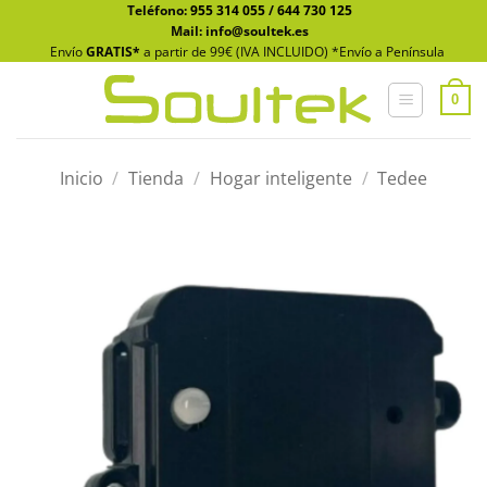
Saltar
Teléfono:
955 314 055
/
644 730 125
Mail: info@soultek.es
al
Envío
GRATIS*
a partir de 99€ (IVA INCLUIDO) *Envío a Península
contenido
0
Inicio
/
Tienda
/
Hogar inteligente
/
Tedee