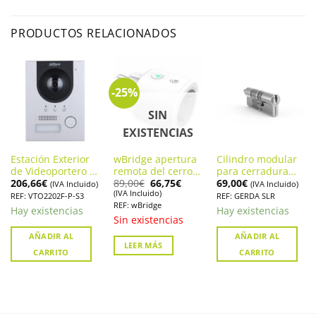
PRODUCTOS RELACIONADOS
-25%
SIN
EXISTENCIAS
Estación Exterior
wBridge apertura
Cilindro modular
de Videoportero IP
remota del cerrojo
para cerradura
El
El
206,66
€
89,00
€
66,75
€
69,00
€
con Cámara 2MP
wBolt. Accesorio
Tedee. GERDA SLR
(IVA Incluido)
(IVA Incluido)
precio
precio
(IVA Incluido)
PoE DAHUA.
de Watchman
REF: VTO2202F-P-S3
REF: GERDA SLR
original
actual
REF: wBridge
VTO2202F-P-S3
Door
era:
es:
Hay existencias
Hay existencias
89,00€.
66,75€.
Sin existencias
AÑADIR AL
AÑADIR AL
LEER MÁS
CARRITO
CARRITO