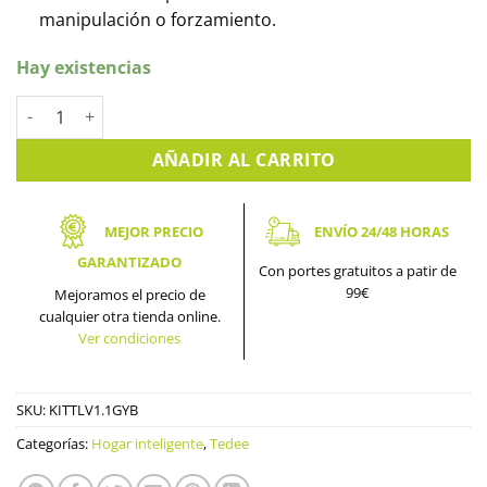
manipulación o forzamiento.
Hay existencias
Kit Cerradura Inteligente Tedee PRO con Cilindro GERDA y Brid
AÑADIR AL CARRITO
MEJOR PRECIO
ENVÍO 24/48 HORAS
GARANTIZADO
Con portes gratuitos a patir de
99€
Mejoramos el precio de
cualquier otra tienda online.
Ver condiciones
SKU:
KITTLV1.1GYB
Categorías:
Hogar inteligente
,
Tedee