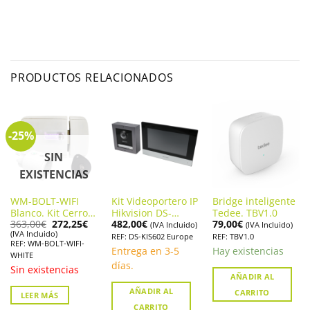
PRODUCTOS RELACIONADOS
-25%
SIN
EXISTENCIAS
WM-BOLT-WIFI
Kit Videoportero IP
Bridge inteligente
Blanco. Kit Cerrojo
Hikvision DS-
Tedee. TBV1.0
El
El
363,00
€
272,25
€
482,00
€
79,00
€
inteligente Blanco
KIS602 con placa
(IVA Incluido)
(IVA Incluido)
precio
precio
(IVA Incluido)
WiFi compatible
de 2mpx para
REF: DS-KIS602 Europe
REF: TBV1.0
original
actual
REF: WM-BOLT-WIFI-
con AJAX fabricado
superficie
era:
es:
Entrega en 3-5
Hay existencias
WHITE
363,00€.
272,25€.
por Watchman
días.
Sin existencias
Door
AÑADIR AL
AÑADIR AL
CARRITO
LEER MÁS
CARRITO