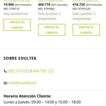
en superficie para
para superficie
para instalación
19,90
€
460,77
€
416,72
€
VTO VTO220xF-P
DAHUA. KTP04(S)
empotrada
(IVA Incluido)
(IVA Incluido)
(IVA Incluido)
DAHUA. VTM115
DAHUA. KTP01L(F)
REF: VTM115
REF: KTP04(S)
REF: KTP01L(F)
Hay existencias
Solo quedan 2
Solo quedan 2
disponibles
disponibles
AÑADIR AL
AÑADIR AL
AÑADIR AL
CARRITO
CARRITO
CARRITO
SOBRE SOULTEK
📞
955 314 055
/
644 730 125
📧
info@soultek.es
Horario Atención Cliente:
Lunes a Jueves: 09:00 – 14:00 y 15:00 – 18:00