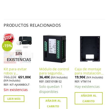
PRODUCTOS RELACIONADOS
-15%
SIN
EXISTENCIAS
Kit para evitar
Módulo de control
Caja de montaje
robos y
para segunda
para instalación
El
El
766,22
€
651,00
€
36,40
€
19,90
€
ocupaciones con
puerta en
empotrada para
(IVA Incluido)
(IVA Incluido)
precio
precio
(IVA Incluido)
AJAX y
Videoporteros
VTO VTO220xF-P
REF: DEE1010B-S2
REF: VTM114
original
actual
REF: KIT-AJAXWBOLT
WATCHMANDOOR
12Vdc DAHUA.
DAHUA. VTM114
era:
es:
Solo quedan 1
Hay existencias
766,22€.
651,00€.
DEE1010B-S2
Sin existencias
disponibles
AÑADIR AL
LEER MÁS
AÑADIR AL
CARRITO
CARRITO