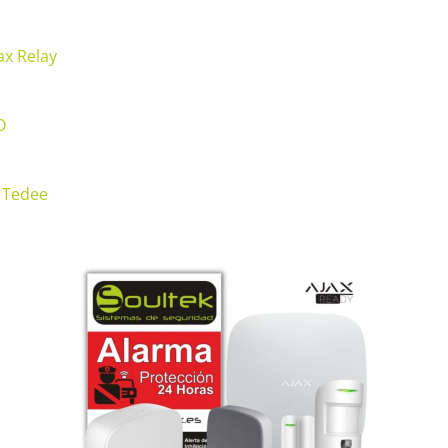
ax Relay
O
 Tedee