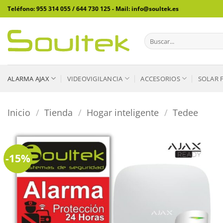
Saltar
Teléfono: 955 314 055 / 644 730 125 - Mail: info@soultek.es
al
contenido
Buscar
por:
ALARMA AJAX
VIDEOVIGILANCIA
ACCESORIOS
SOLAR 
Inicio
/
Tienda
/
Hogar inteligente
/
Tedee
-15%