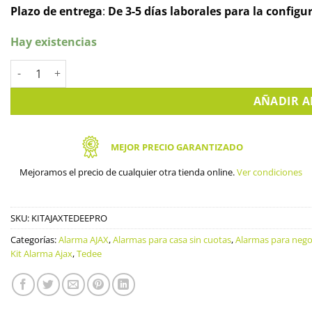
Plazo de entrega
:
De 3-5 días laborales para la configu
Hay existencias
Kit de seguridad inteligente con Ajax y Tedee PRO cantidad
AÑADIR A
MEJOR PRECIO GARANTIZADO
Mejoramos el precio de cualquier otra tienda online.
Ver condiciones
SKU:
KITAJAXTEDEEPRO
Categorías:
Alarma AJAX
,
Alarmas para casa sin cuotas
,
Alarmas para nego
Kit Alarma Ajax
,
Tedee