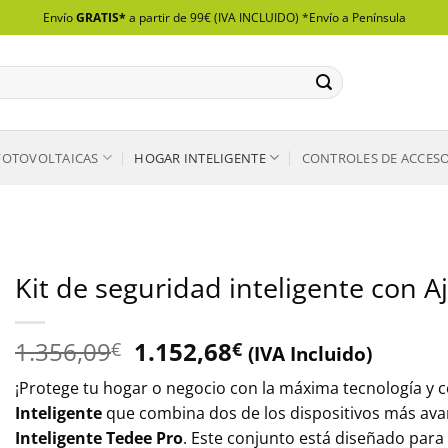
Envío
GRATIS*
a partir de 99€ (IVA INCLUIDO) *Envío a Península
FOTOVOLTAICAS
HOGAR INTELIGENTE
CONTROLES DE ACCES
Kit de seguridad inteligente con 
El
El
1.356,09
1.152,68
€
€
(IVA Incluido)
precio
precio
¡Protege tu hogar o negocio con la máxima tecnología y
original
actual
Inteligente
que combina dos de los dispositivos más ava
era:
es:
Inteligente Tedee Pro
. Este conjunto está diseñado para 
1.356,09€.
1.152,68€.