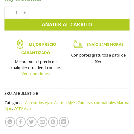
Cámara BulletCam de Ajax con 5MP: Cámara IP con tecnología 
AÑADIR AL CARRITO
MEJOR PRECIO
ENVÍO 24/48 HORAS
GARANTIZADO
Con portes gratuitos a patir de
99€
Mejoramos el precio de
cualquier otra tienda online.
Ver condiciones
SKU:
AJ-BULLET-5-B
Categorías:
Accesorios Ajax
,
Alarma AJAX
,
Cámaras compatibles Alarma
Ajax
,
CCTV Ajax