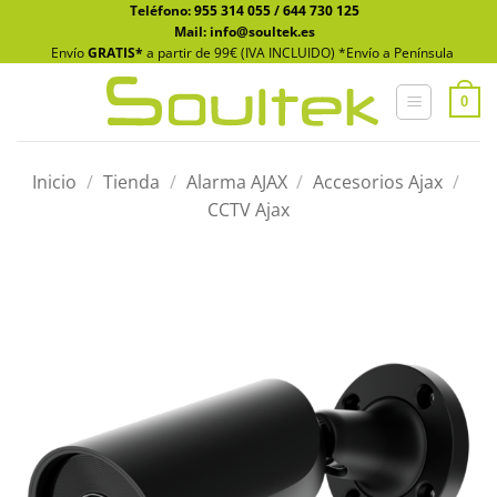
Saltar
Teléfono:
955 314 055
/
644 730 125
Mail: info@soultek.es
al
Envío
GRATIS*
a partir de 99€ (IVA INCLUIDO) *Envío a Península
contenido
0
Inicio
/
Tienda
/
Alarma AJAX
/
Accesorios Ajax
/
CCTV Ajax