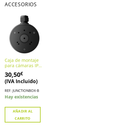
ACCESORIOS
Caja de montaje
para cámaras IP
AJAX Color negro.
30,50
€
JUNCTIONBOX-B
(IVA Incluido)
REF: JUNCTIONBOX-B
Hay existencias
AÑADIR AL
CARRITO