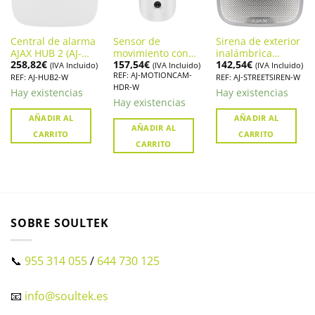
Central de alarma
Sensor de
Sirena de exterior
AJAX HUB 2 (AJ-
movimiento con
inalámbrica
258,82
€
157,54
€
142,54
€
HUB2-W)
cámara AJAX
alarma Ajax
(IVA Incluido)
(IVA Incluido)
(IVA Incluido)
REF: AJ-MOTIONCAM-
MOTIONCAM HDR
StreetSiren
REF: AJ-HUB2-W
REF: AJ-STREETSIREN-W
HDR-W
Hay existencias
Hay existencias
Hay existencias
AÑADIR AL
AÑADIR AL
AÑADIR AL
CARRITO
CARRITO
CARRITO
SOBRE SOULTEK
📞
955 314 055
/
644 730 125
📧
info@soultek.es