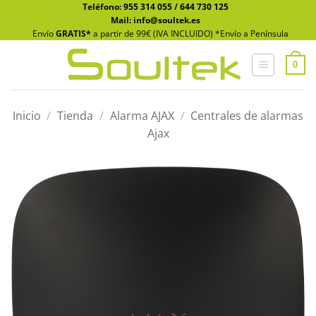
Saltar
Teléfono:
955 314 055
/
644 730 125
Mail: info@soultek.es
al
Envío
GRATIS*
a partir de 99€ (IVA INCLUIDO) *Envío a Península
contenido
0
Inicio
/
Tienda
/
Alarma AJAX
/
Centrales de alarmas
Ajax