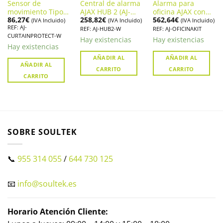
Sensor de
Central de alarma
Alarma para
movimiento Tipo
AJAX HUB 2 (AJ-
oficina AJAX con
86,27
€
258,82
€
562,64
€
Cortina Alarma
HUB2-W)
cámara integrada
(IVA Incluido)
(IVA Incluido)
(IVA Incluido)
REF: AJ-
AJAX
y sirena
REF: AJ-HUB2-W
REF: AJ-OFICINAKIT
CURTAINPROTECT-W
MOTIONPROTECT
Hay existencias
Hay existencias
CURTAIN
Hay existencias
AÑADIR AL
AÑADIR AL
AÑADIR AL
CARRITO
CARRITO
CARRITO
SOBRE SOULTEK
📞
955 314 055
/
644 730 125
📧
info@soultek.es
Horario Atención Cliente: