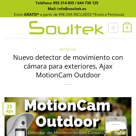
Saltar
Teléfono:
955 314 055
/
644 730 125
Mail: info@soultek.es
al
Envío
GRATIS*
a partir de 99€ (IVA INCLUIDO) *Envío a Península
contenido
0
NOTICIAS
Nuevo detector de movimiento con
cámara para exteriores, Ajax
MotionCam Outdoor
23
Ago