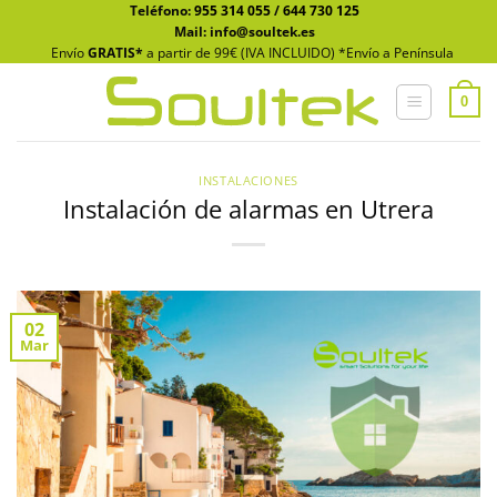
Saltar
Teléfono:
955 314 055
/
644 730 125
Mail: info@soultek.es
al
Envío
GRATIS*
a partir de 99€ (IVA INCLUIDO) *Envío a Península
contenido
0
INSTALACIONES
Instalación de alarmas en Utrera
02
Mar