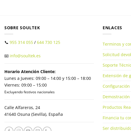
SOBRE SOULTEK
ENLACES
📞
955 314 055
/
644 730 125
Terminos y co
Solicitud dev
📧
info@soultek.es
Soporte Técnic
Horario Atención Cliente:
Extensión de g
Lunes a Jueves: 09:00 – 14:00 y 15:00 – 18:00
Viernes: 09:00 – 15:00
Configuración 
Excluyendo festivos nacionales
Demostración 
Productos Rea
Calle Alfareros, 24
41640 Osuna (Sevilla), España
Financia tu c
Ser distribuid