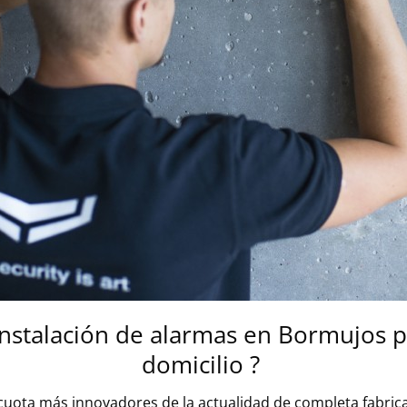
nstalación de alarmas en
Bormujos
p
domicilio ?
cuota más innovadores de la actualidad de completa fabrica