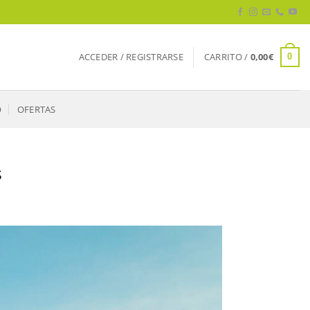
ACCEDER / REGISTRARSE
CARRITO /
0,00
€
0
O
OFERTAS
s