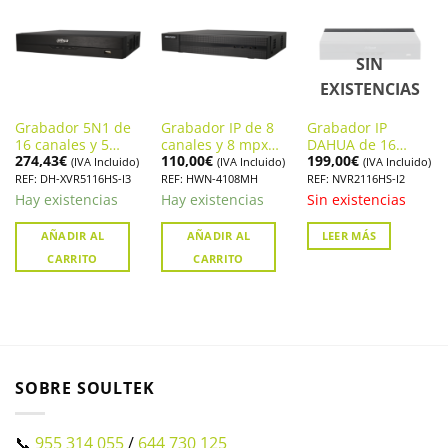
SIN
EXISTENCIAS
Grabador 5N1 de
Grabador IP de 8
Grabador IP
16 canales y 5
canales y 8 mpx
DAHUA de 16
274,43
€
110,00
€
199,00
€
Mpx Lite DAHUA
de resolución
canales y 12 Mpx
(IVA Incluido)
(IVA Incluido)
(IVA Incluido)
XVR5116HS-I3
HIKVISION. HWN-
de resolución.
REF: DH-XVR5116HS-I3
REF: HWN-4108MH
REF: NVR2116HS-I2
4108MH
DHI-NVR2116HS-I2
Hay existencias
Hay existencias
Sin existencias
AÑADIR AL
AÑADIR AL
LEER MÁS
CARRITO
CARRITO
SOBRE SOULTEK
📞
955 314 055
/
644 730 125