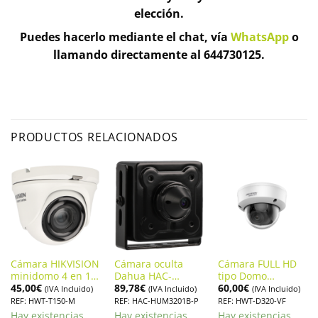
elección.
Puedes hacerlo mediante el chat, vía
WhatsApp
o
llamando directamente al 644730125.
PRODUCTOS RELACIONADOS
Cámara HIKVISION
Cámara oculta
Cámara FULL HD
minidomo 4 en 1
Dahua HAC-
tipo Domo
45,00
€
89,78
€
60,00
€
(cvi, tvi, ahd y
HUM3201B-P
Antivandálica
(IVA Incluido)
(IVA Incluido)
(IVA Incluido)
analógico) de 5
HIKVISION HWT-
REF: HWT-T150-M
REF: HAC-HUM3201B-P
REF: HWT-D320-VF
megapíxeles y
D320-VF
Hay existencias
Hay existencias
Hay existencias