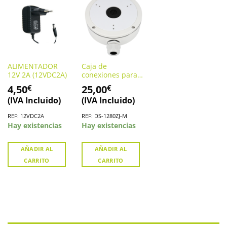
ALIMENTADOR
Caja de
12V 2A (12VDC2A)
conexiones para
cámaras domo
4,50
25,00
€
€
HIKVISION. DS-
(IVA Incluido)
(IVA Incluido)
1280ZJ-M
REF: 12VDC2A
REF: DS-1280ZJ-M
Hay existencias
Hay existencias
AÑADIR AL
AÑADIR AL
CARRITO
CARRITO