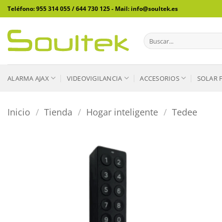
Saltar
Teléfono: 955 314 055 / 644 730 125 - Mail: info@soultek.es
al
contenido
Buscar
por:
ALARMA AJAX
VIDEOVIGILANCIA
ACCESORIOS
SOLAR 
Inicio
/
Tienda
/
Hogar inteligente
/
Tedee