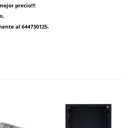
ejor precio!!!
n.
ente al 644730125.