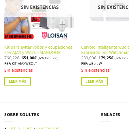
SIN EXISTENCIAS
SIN EXISTENC
Kit para evitar robos y ocupaciones
Cerrojo Inteligente wBolt
con AJAX y WATCHMANDOOR
Fabricado por Watchma
El
El
El
El
766,22
€
651,00
€
239,00
€
179,25
€
(IVA Incluido)
(IVA Incl
precio
precio
precio
precio
REF: KIT-AJAXWBOLT
REF: wBolt-W
original
actual
original
actual
era:
es:
era:
es:
Sin existencias
Sin existencias
766,22€.
651,00€.
239,00€.
179,25€
LEER MÁS
LEER MÁS
SOBRE SOULTEK
ENLACES
📞
955 314 055
/
644 730 125