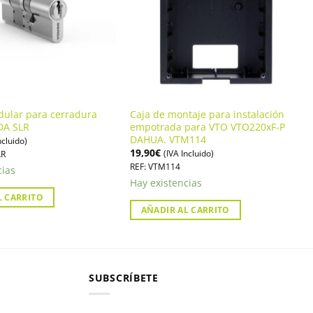
dular para cerradura
Caja de montaje para instalación
DA SLR
empotrada para VTO VTO220xF-P
DAHUA. VTM114
ncluido)
19,90
€
(IVA Incluido)
LR
REF: VTM114
cias
Hay existencias
L CARRITO
AÑADIR AL CARRITO
SUBSCRÍBETE