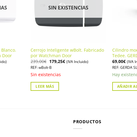
IAS
SIN EXISTENCIAS
 Blanco.
Cerrojo Inteligente wBolt. Fabricado
Cilindro mo
n Door
por Watchman Door
Tedee. GER
El
El
239,00
€
179,25
€
69,00
€
uido)
(IVA Incluido)
(IVA I
precio
precio
REF: wBolt-B
REF: GERDA S
original
actual
era:
es:
Sin existencias
Hay existen
.
239,00€.
179,25€.
LEER MÁS
AÑADIR A
PRODUCTOS