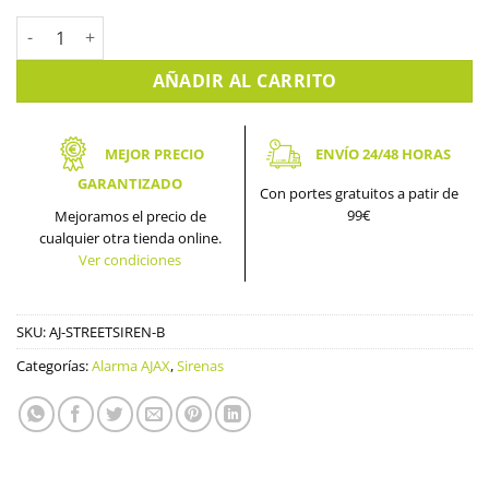
Sirena de exterior inalámbrica negra alarma Ajax StreetSiren c
AÑADIR AL CARRITO
MEJOR PRECIO
ENVÍO 24/48 HORAS
GARANTIZADO
Con portes gratuitos a patir de
99€
Mejoramos el precio de
cualquier otra tienda online.
Ver condiciones
SKU:
AJ-STREETSIREN-B
Categorías:
Alarma AJAX
,
Sirenas