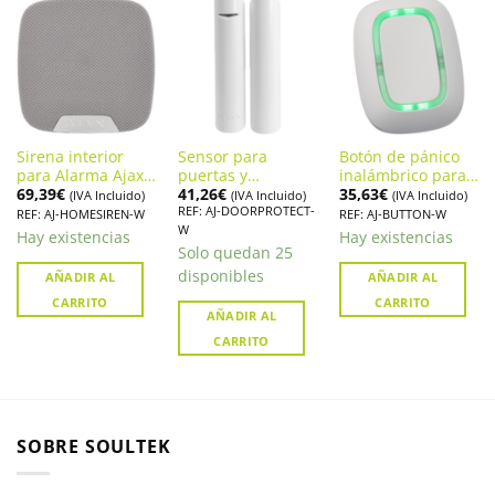
Sirena interior
Sensor para
Botón de pánico
para Alarma Ajax
puertas y
inalámbrico para
69,39
€
41,26
€
35,63
€
HomeSiren
ventanas Alarma
Sistema de Alarma
(IVA Incluido)
(IVA Incluido)
(IVA Incluido)
REF: AJ-DOORPROTECT-
Ajax DoorProtect
AJAX BUTTON (AJ-
REF: AJ-HOMESIREN-W
REF: AJ-BUTTON-W
W
BUTTON-W)
Hay existencias
Hay existencias
Solo quedan 25
disponibles
AÑADIR AL
AÑADIR AL
CARRITO
CARRITO
AÑADIR AL
CARRITO
SOBRE SOULTEK