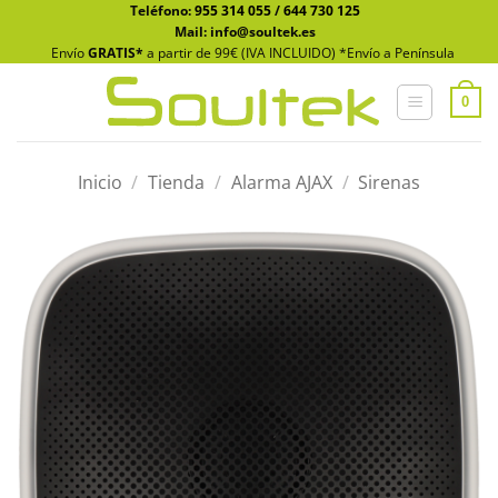
Saltar
Teléfono:
955 314 055
/
644 730 125
Mail: info@soultek.es
al
Envío
GRATIS*
a partir de 99€ (IVA INCLUIDO) *Envío a Península
contenido
0
Inicio
/
Tienda
/
Alarma AJAX
/
Sirenas