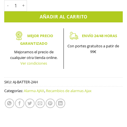
Batería 3.7v 2ah para AJAX HUB, HUB 2 (2G), REX y REX2. AJ-B
AÑADIR AL CARRITO
MEJOR PRECIO
ENVÍO 24/48 HORAS
GARANTIZADO
Con portes gratuitos a patir de
99€
Mejoramos el precio de
cualquier otra tienda online.
Ver condiciones
SKU:
AJ-BATTER-2AH
Categorías:
Alarma AJAX
,
Recambios de alarmas Ajax