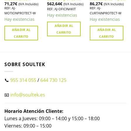
71,27
€
562,64
€
86,27
€
inalámbrico
cámara integrada
Cortina Alarma
(IVA Incluido)
(IVA Incluido)
(IVA Incluido)
REF: AJ-
REF: AJ-
alarma AJAX
y sirena
AJAX
REF: AJ-OFICINAKIT
MOTIONPROTECT-W
CURTAINPROTECT-W
MOTIONPROTECT
MOTIONPROTECT
Hay existencias
CURTAIN
Hay existencias
Hay existencias
AÑADIR AL
AÑADIR AL
AÑADIR AL
CARRITO
CARRITO
CARRITO
SOBRE SOULTEK
📞
955 314 055
/
644 730 125
📧
info@soultek.es
Horario Atención Cliente:
Lunes a Jueves: 09:00 – 14:00 y 15:00 – 18:00
Viernes: 09:00 – 15:00