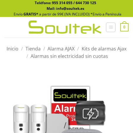
Saltar
Teléfono:
955 314 055
/
644 730 125
Mail: info@soultek.es
al
Envío
GRATIS*
a partir de 99€ (IVA INCLUIDO) *Envío a Península
contenido
0
Inicio
/
Tienda
/
Alarma AJAX
/
Kits de alarmas Ajax
/
Alarmas sin electricidad sin cuotas