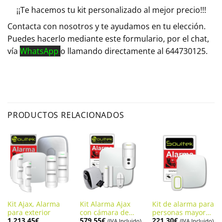
¡¡Te hacemos tu kit personalizado al mejor precio!!!
Contacta con nosotros y te ayudamos en tu elección.
Puedes hacerlo mediante este formulario, por el chat,
vía
WhatsApp
o llamando directamente al 644730125.
PRODUCTOS RELACIONADOS
Kit Ajax, Alarma
Kit Alarma Ajax
Kit de alarma para
para exterior
con cámara de
personas mayores
1.213,45
€
579,55
€
221,30
€
batería, Seguridad
con botón de
(IVA Incluido)
(IVA Incluido)