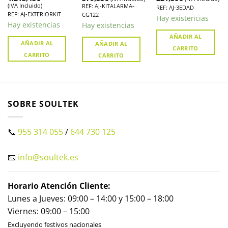
(IVA Incluido)
REF: AJ-KITALARMA-
Garantizada!
pánico Ajax sin
REF: AJ-3EDAD
REF: AJ-EXTERIORKIT
CG122
cuotas
Hay existencias
Hay existencias
Hay existencias
AÑADIR AL
AÑADIR AL
AÑADIR AL
CARRITO
CARRITO
CARRITO
SOBRE SOULTEK
📞
955 314 055
/
644 730 125
📧
info@soultek.es
Horario Atención Cliente:
Lunes a Jueves: 09:00 – 14:00 y 15:00 – 18:00
Viernes: 09:00 – 15:00
Excluyendo festivos nacionales