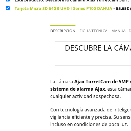
Tarjeta Micro SD 64GB UHS-I Series P100 DAHUA
-
55,65
€
DESCRIPCIÓN
FICHA TÉCNICA
MANUAL D
DESCUBRE LA CÁM
La cámara
Ajax TurretCam de 5MP
m
sistema de alarma Ajax
, esta cáma
cualquier actividad sospechosa.
Con tecnología avanzada de inteligenc
vigilancia eficiente y precisa. Su s
incluso en condiciones de poca luz.