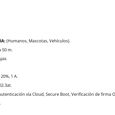
IA:
(Humanos, Mascotas, Vehículos).
 50 m.
jax.
 20%, 1 А.
2.3at.
utenticación vía Cloud, Secure Boot, Verificación de firma 
.