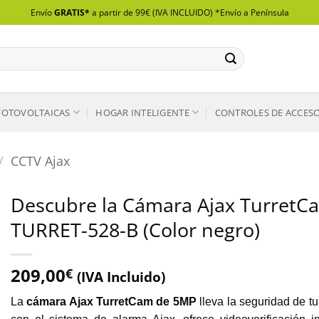
Envío
GRATIS*
a partir de 99€ (IVA INCLUIDO) *Envío a Península
FOTOVOLTAICAS
HOGAR INTELIGENTE
CONTROLES DE ACCES
/
CCTV Ajax
Descubre la Cámara Ajax TurretC
TURRET-528-B (Color negro)
209,00
€
(IVA Incluido)
La
cámara Ajax TurretCam de 5MP
lleva la seguridad de tu