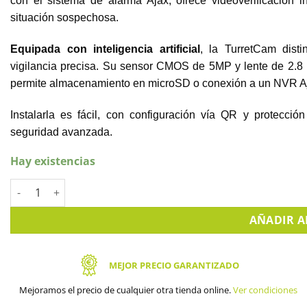
con el sistema de alarma Ajax, ofrece videoverificación 
situación sospechosa.
Equipada con inteligencia artificial
, la TurretCam dist
vigilancia precisa. Su sensor CMOS de 5MP y lente de 2.8 
permite almacenamiento en microSD o conexión a un NVR Aja
Instalarla es fácil, con configuración vía QR y protecci
seguridad avanzada.
Hay existencias
Descubre la Cámara Ajax TurretCam 5MP: Innovación en Seguri
AÑADIR A
MEJOR PRECIO GARANTIZADO
Mejoramos el precio de cualquier otra tienda online.
Ver condiciones