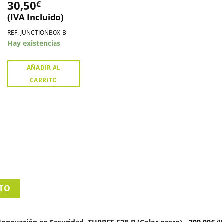
30,50
€
(IVA Incluido)
REF: JUNCTIONBOX-B
Hay existencias
AÑADIR AL
CARRITO
ITO
Innovación en Seguridad. TURRET-528-B (Color negro)
-
209,00
€