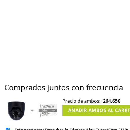
Comprados juntos con frecuencia
Precio de ambos:
264,65
€
+
AÑADIR AMBOS AL CARR
Este producto: Descubre la Cámara Ajax TurretCam 5MP: 