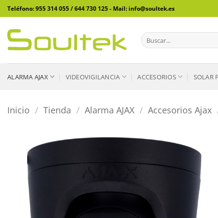
Saltar
Teléfono: 955 314 055 / 644 730 125 - Mail: info@soultek.es
al
contenido
Buscar
por:
ALARMA AJAX
VIDEOVIGILANCIA
ACCESORIOS
SOLAR 
Inicio
/
Tienda
/
Alarma AJAX
/
Accesorios Ajax