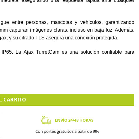
inmediata, asegurando una respuesta rápida ante cualquier
ingue entre personas, mascotas y vehículos, garantizando
mm capturan imágenes claras, incluso en baja luz. Además,
x, y su cifrado TLS asegura una conexión protegida.
ón IP65. La Ajax TurretCam es una solución confiable para
dad. TURRET-528-B (Color negro) cantidad
L CARRITO
ENVÍO 24/48 HORAS
Con portes gratuitos a patir de 99€