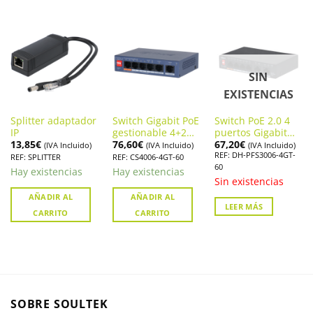
SIN
EXISTENCIAS
Splitter adaptador
Switch Gigabit PoE
Switch PoE 2.0 4
IP
gestionable 4+2
puertos Gigabit
13,85
€
76,60
€
67,20
€
puertos. CS4006-
+2RJ45 Uplink 60W
(IVA Incluido)
(IVA Incluido)
(IVA Incluido)
REF: DH-PFS3006-4GT-
4GT-60
Layer2. PFS3006-
REF: SPLITTER
REF: CS4006-4GT-60
60
4GT-60
Hay existencias
Hay existencias
Sin existencias
AÑADIR AL
AÑADIR AL
LEER MÁS
CARRITO
CARRITO
SOBRE SOULTEK