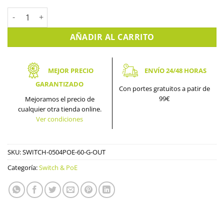
Switch PoE para Exterior con 4 Puertos RJ45 PoE, 1 Puerto Up
AÑADIR AL CARRITO
MEJOR PRECIO
ENVÍO 24/48 HORAS
GARANTIZADO
Con portes gratuitos a patir de
99€
Mejoramos el precio de
cualquier otra tienda online.
Ver condiciones
SKU:
SWITCH-0504POE-60-G-OUT
Categoría:
Switch & PoE