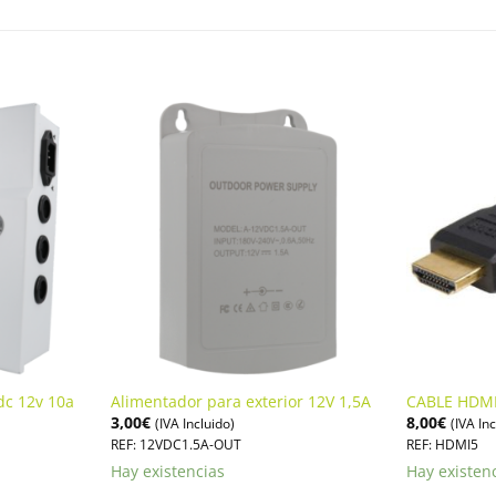
dc 12v 10a
Alimentador para exterior 12V 1,5A
CABLE HDM
3,00
€
8,00
€
(IVA Incluido)
(IVA In
REF: 12VDC1.5A-OUT
REF: HDMI5
Hay existencias
Hay existen