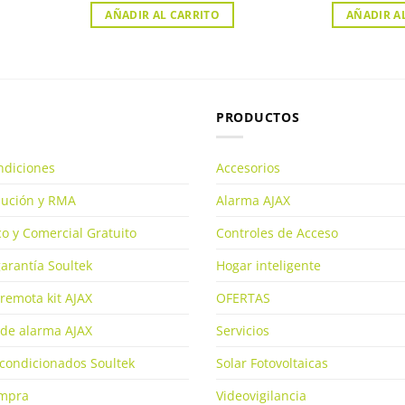
AÑADIR AL CARRITO
AÑADIR A
PRODUCTOS
ndiciones
Accesorios
olución y RMA
Alarma AJAX
o y Comercial Gratuito
Controles de Acceso
arantía Soultek
Hogar inteligente
remota kit AJAX
OFERTAS
de alarma AJAX
Servicios
condicionados Soultek
Solar Fotovoltaicas
ompra
Videovigilancia