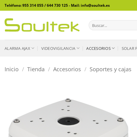
Saltar
Teléfono: 955 314 055 / 644 730 125 - Mail: info@soultek.es
al
contenido
Buscar
por:
ALARMA AJAX
VIDEOVIGILANCIA
ACCESORIOS
SOLAR 
Inicio
/
Tienda
/
Accesorios
/
Soportes y cajas