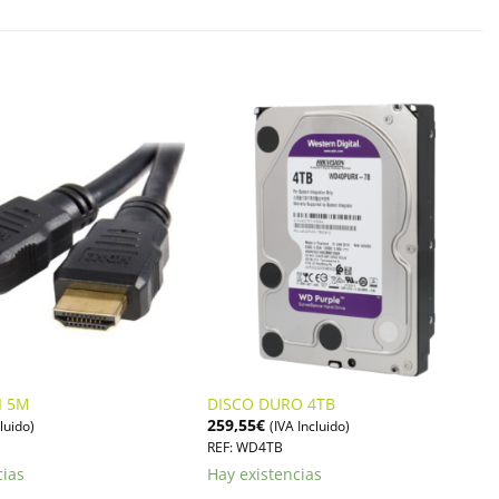
I 5M
DISCO DURO 4TB
259,55
€
cluido)
(IVA Incluido)
REF: WD4TB
cias
Hay existencias