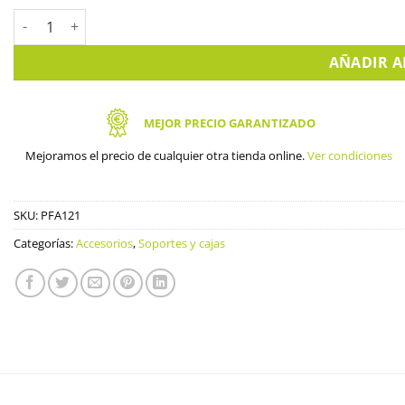
Caja de conexiones para Cámaras DAHUA. PFA121 cantidad
AÑADIR A
MEJOR PRECIO GARANTIZADO
Mejoramos el precio de cualquier otra tienda online.
Ver condiciones
SKU:
PFA121
Categorías:
Accesorios
,
Soportes y cajas