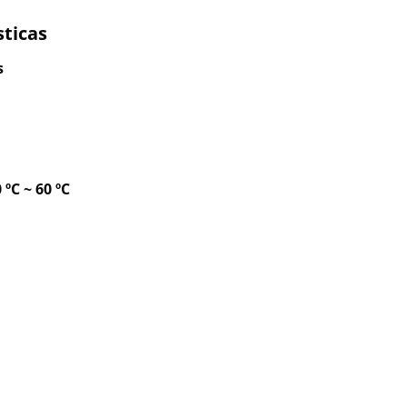
sticas
s
 ºC ~ 60 ºC