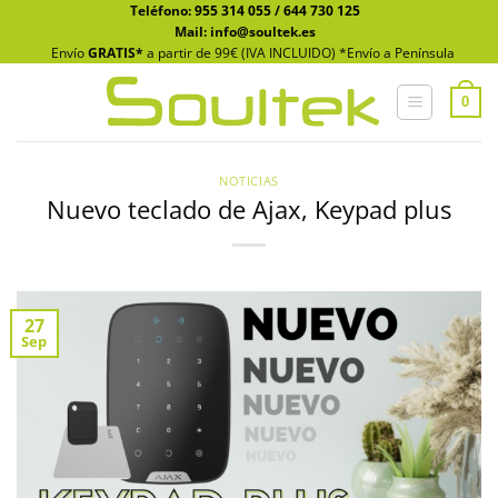
Saltar
Teléfono:
955 314 055
/
644 730 125
Mail: info@soultek.es
al
Envío
GRATIS*
a partir de 99€ (IVA INCLUIDO) *Envío a Península
contenido
0
NOTICIAS
Nuevo teclado de Ajax, Keypad plus
27
Sep