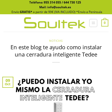
Saltar
Teléfono:
955 314 055
/
644 730 125
Mail: info@soultek.es
al
Envío
GRATIS*
a partir de 99€ (IVA INCLUIDO) *Envío a Península
contenido
0
NOTICIAS
En este blog te ayudo como instalar
una cerradura inteligente Tedee
09
Oct