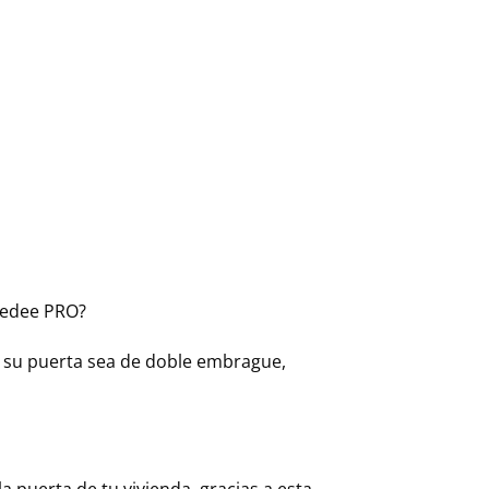
Tedee PRO?
e su puerta sea de doble embrague,
a puerta de tu vivienda, gracias a esta