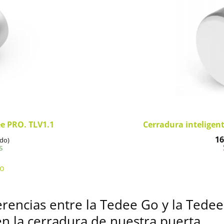
ee PRO. TLV1.1
Cerradura inteligen
16
ido)
s
to
ferencias entre la Tedee Go y la Tedee
en la cerradura de nuestra puerta.