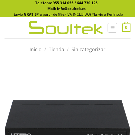
Saltar
Teléfono:
955 314 055
/
644 730 125
Mail: info@soultek.es
al
Envío
GRATIS*
a partir de 99€ (IVA INCLUIDO) *Envío a Península
contenido
0
Inicio
/
Tienda
/
Sin categorizar