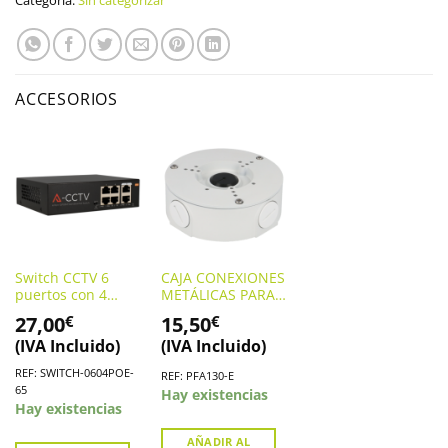
Categoría:
Sin categorizar
ACCESORIOS
Switch CCTV 6
CAJA CONEXIONES
puertos con 4
METÁLICAS PARA
puertos PoE.
CÁMARAS
27,00
15,50
€
€
SWITCH-0604POE-
(PFA130-E)
(IVA Incluido)
(IVA Incluido)
65
REF: SWITCH-0604POE-
REF: PFA130-E
65
Hay existencias
Hay existencias
AÑADIR AL