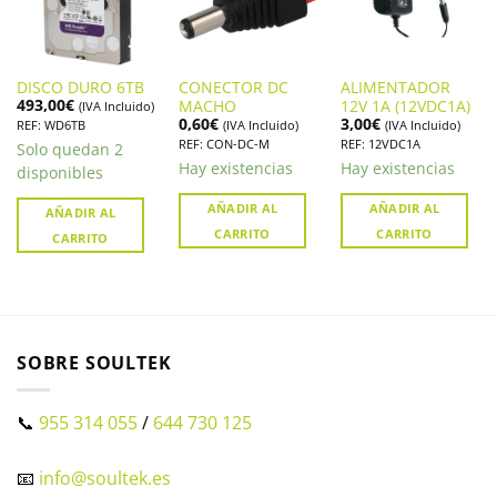
DISCO DURO 6TB
CONECTOR DC
ALIMENTADOR
493,00
€
MACHO
12V 1A (12VDC1A)
(IVA Incluido)
0,60
€
3,00
€
REF: WD6TB
(IVA Incluido)
(IVA Incluido)
REF: CON-DC-M
REF: 12VDC1A
Solo quedan 2
Hay existencias
Hay existencias
disponibles
AÑADIR AL
AÑADIR AL
AÑADIR AL
CARRITO
CARRITO
CARRITO
SOBRE SOULTEK
📞
955 314 055
/
644 730 125
📧
info@soultek.es