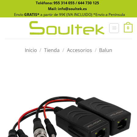
Saltar
Teléfono:
955 314 055
/
644 730 125
Mail: info@soultek.es
al
Envío
GRATIS*
a partir de 99€ (IVA INCLUIDO) *Envío a Península
contenido
0
Inicio
/
Tienda
/
Accesorios
/
Balun