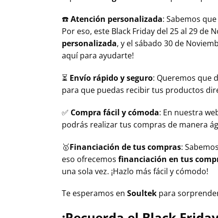
☎️
Atención personalizada
: Sabemos que 
Por eso, este Black Friday del 25 al 29 de
personalizada
, y el sábado 30 de Noviemb
aquí para ayudarte!
⏳
Envío rápido y seguro
: Queremos que di
para que puedas recibir tus productos di
✅
Compra fácil y cómoda
: En nuestra we
podrás realizar tus compras de manera ágil
🥇
Financiación de tus compras
: Sabemos
eso ofrecemos
financiación en tus comp
una sola vez. ¡Hazlo más fácil y cómodo!
Te esperamos en
Soultek
para sorprender
¡Recuerda el Black Frida