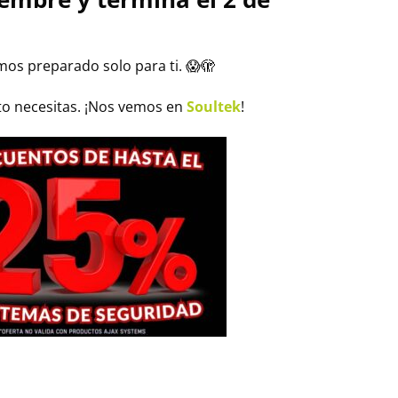
mos preparado solo para ti. 😱🫣
to necesitas. ¡Nos vemos en
Soultek
!