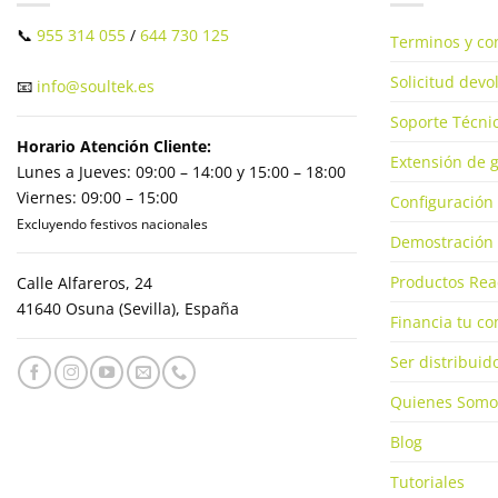
📞
955 314 055
/
644 730 125
Terminos y co
Solicitud dev
📧
info@soultek.es
Soporte Técnic
Horario Atención Cliente:
Extensión de g
Lunes a Jueves: 09:00 – 14:00 y 15:00 – 18:00
Viernes: 09:00 – 15:00
Configuración 
Excluyendo festivos nacionales
Demostración 
Productos Rea
Calle Alfareros, 24
41640 Osuna (Sevilla), España
Financia tu c
Ser distribuid
Quienes Somo
Blog
Tutoriales