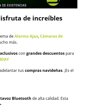
isfruta de increíbles
stema de
Alarma Ajax
,
Cámaras de
ucho más.
exclusivos
con
grandes descuentos
para
IDAY
 adelantar tus
compras navideñas
. ¡Es el
ltavoz Bluetooth
de alta calidad. Esta
✨