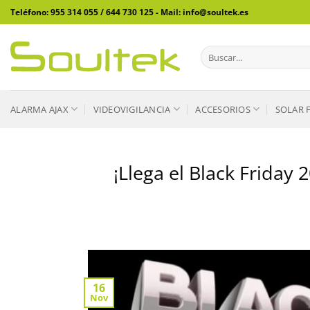
Saltar
Teléfono: 955 314 055 / 644 730 125 - Mail: info@soultek.es
al
contenido
Buscar
por:
ALARMA AJAX
VIDEOVIGILANCIA
ACCESORIOS
SOLAR 
¡Llega el Black Friday
16
Nov