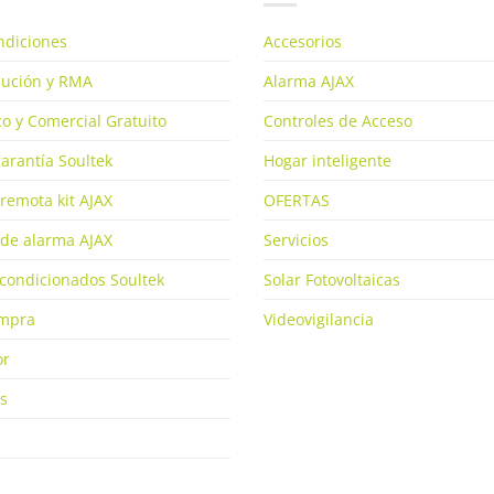
ndiciones
Accesorios
olución y RMA
Alarma AJAX
o y Comercial Gratuito
Controles de Acceso
arantía Soultek
Hogar inteligente
remota kit AJAX
OFERTAS
de alarma AJAX
Servicios
condicionados Soultek
Solar Fotovoltaicas
ompra
Videovigilancia
or
s