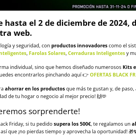
 hasta el 2 de diciembre de 2024, d
tra web.
logía y seguridad, con
productos innovadores
como el si
Inteligentes
,
Farolas Solares
,
Cerraduras Inteligentes
y m
orma individual, sino que hemos diseñado numerosos
Kits 
Puedes encontrarlos pinchando aquí 👉
OFERTAS BLACK FR
ra
ahorrar en los productos
que más te gustan y, de paso,
d de tu hogar o negocio al mejor precio! 🙌🫶
eremos sorprenderte!
ack Friday, si tu pedido
supera los 500€
, te regalamos un
a
, así que ¡no pierdas tiempo y aprovecha la oportunidad! 🎁