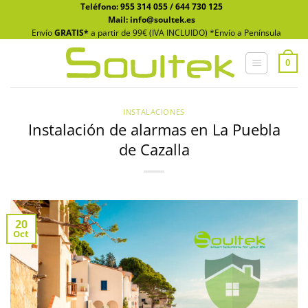
Saltar
Teléfono:
955 314 055
/
644 730 125
Mail: info@soultek.es
al
Envío
GRATIS*
a partir de 99€ (IVA INCLUIDO) *Envío a Península
contenido
0
INSTALACIONES
Instalación de alarmas en La Puebla
de Cazalla
20
Oct