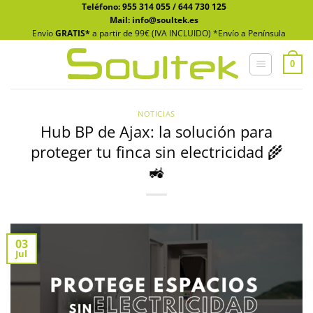
Saltar
Teléfono:
955 314 055
/
644 730 125
Mail: info@soultek.es
al
Envío
GRATIS*
a partir de 99€ (IVA INCLUIDO) *Envío a Península
contenido
0
NOTICIAS
Hub BP de Ajax: la solución para
proteger tu finca sin electricidad 🌾
🚜
03
Jul