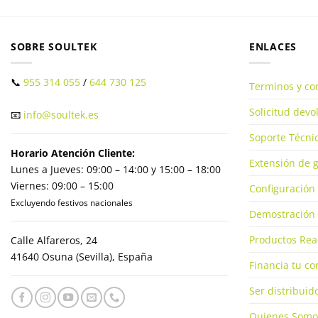
SOBRE SOULTEK
ENLACES
📞
955 314 055
/
644 730 125
Terminos y co
Solicitud dev
📧
info@soultek.es
Soporte Técnic
Horario Atención Cliente:
Extensión de g
Lunes a Jueves: 09:00 – 14:00 y 15:00 – 18:00
Viernes: 09:00 – 15:00
Configuración 
Excluyendo festivos nacionales
Demostración 
Productos Rea
Calle Alfareros, 24
41640 Osuna (Sevilla), España
Financia tu c
Ser distribuid
Quienes Somo