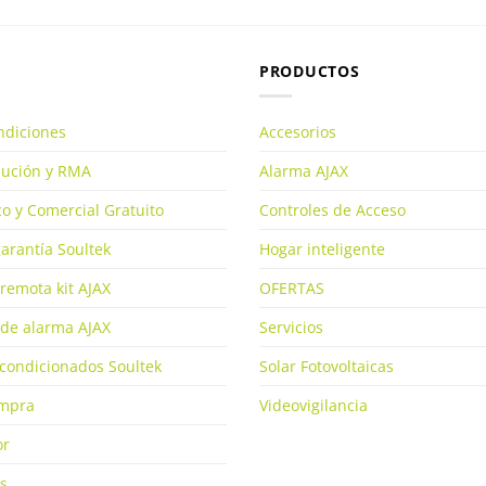
PRODUCTOS
ndiciones
Accesorios
olución y RMA
Alarma AJAX
o y Comercial Gratuito
Controles de Acceso
arantía Soultek
Hogar inteligente
remota kit AJAX
OFERTAS
de alarma AJAX
Servicios
condicionados Soultek
Solar Fotovoltaicas
ompra
Videovigilancia
or
s