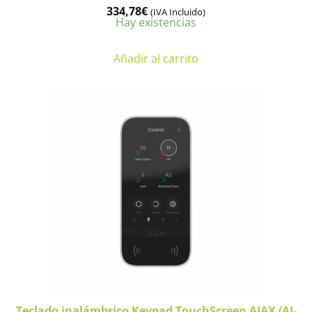
334,78
€
(IVA Incluido)
Hay existencias
Añadir al carrito
Teclado inalámbrico Keypad TouchScreen AJAX (AJ-