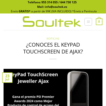
Saltar
Teléfono:
955 314 055
/
644 730 125
Mail: info@soultek.es
al
Envío
GRATIS*
a partir de 99€ (IVA INCLUIDO) *Envío a Península
contenido
0
NOTICIAS
¿CONOCES EL KEYPAD
TOUCHSCREEN DE AJAX?
23
Jul