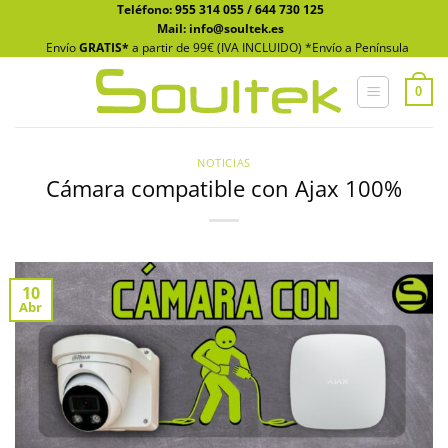
Saltar
Teléfono:
955 314 055
/
644 730 125
Mail: info@soultek.es
al
Envío
GRATIS*
a partir de 99€ (IVA INCLUIDO) *Envío a Península
contenido
0
NOTICIAS
Cámara compatible con Ajax 100%
10
Abr