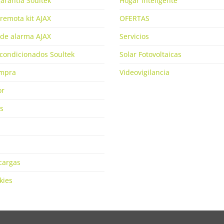
arantía Soultek
Hogar inteligente
remota kit AJAX
OFERTAS
de alarma AJAX
Servicios
condicionados Soultek
Solar Fotovoltaicas
ompra
Videovigilancia
or
s
cargas
kies