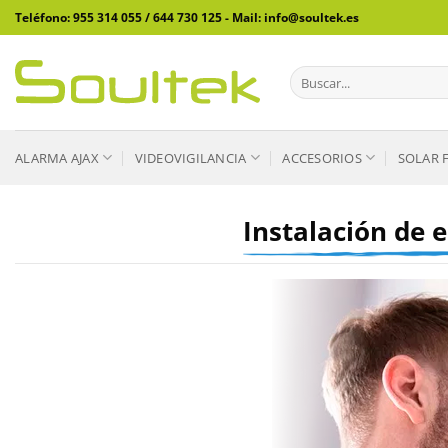
Saltar
Teléfono: 955 314 055 / 644 730 125 - Mail: info@soultek.es
al
contenido
Buscar
por:
ALARMA AJAX
VIDEOVIGILANCIA
ACCESORIOS
SOLAR 
Instalación de 